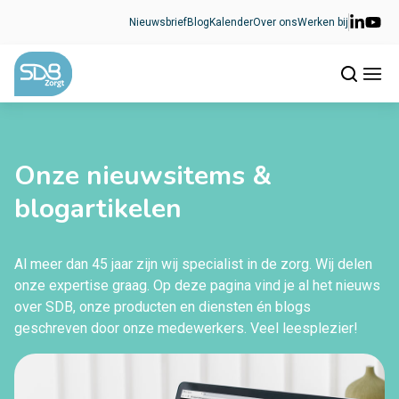
Ga naar de inhoud
Nieuwsbrief
Blog
Kalender
Over ons
Werken bij
Onze nieuwsitems &
blogartikelen
Al meer dan 45 jaar zijn wij specialist in de zorg. Wij delen
onze expertise graag. Op deze pagina vind je al het nieuws
over SDB, onze producten en diensten én blogs
geschreven door onze medewerkers. Veel leesplezier!