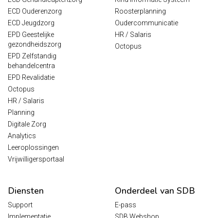
ECD Ouderenzorg
Roosterplanning
ECD Jeugdzorg
Oudercommunicatie
EPD Geestelijke
HR / Salaris
gezondheidszorg
Octopus
EPD Zelfstandig
behandelcentra
EPD Revalidatie
Octopus
HR / Salaris
Planning
Digitale Zorg
Analytics
Leeroplossingen
Vrijwilligersportaal
Diensten
Onderdeel van SDB
Support
E-pass
Implementatie
SDB Webshop