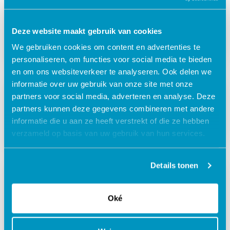
Ouderenzorg
Planning
Deze website maakt gebruik van cookies
Wet arbeidsmarkt in balans
We gebruiken cookies om content en advertenties te
personaliseren, om functies voor social media te bieden
en om ons websiteverkeer te analyseren. Ook delen we
informatie over uw gebruik van onze site met onze
Kinderopvang
Planning
partners voor social media, adverteren en analyse. Deze
partners kunnen deze gegevens combineren met andere
Overstappen van Zorgplanner naar SDB
Planning, bezoek de informatiesessie
informatie die u aan ze heeft verstrekt of die ze hebben
verzameld op basis van uw gebruik van hun services.
Details tonen
Ouderenzorg
Leeroplossingen
Oké
Maak kennis met onze nieuwe digitale
leeroplossingen