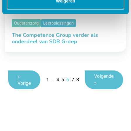
Weigeren
Ouderenzorg
Leeroplossingen
The Competence Group verder als
onderdeel van SDB Groep
«
Volgende
1
…
4
5
6
7
8
Vorige
»