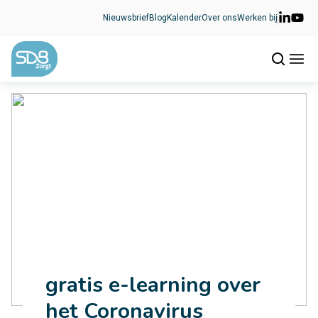
Ga naar de inhoud
Nieuwsbrief
Blog
Kalender
Over ons
Werken bij
gratis e-learning over
het Coronavirus