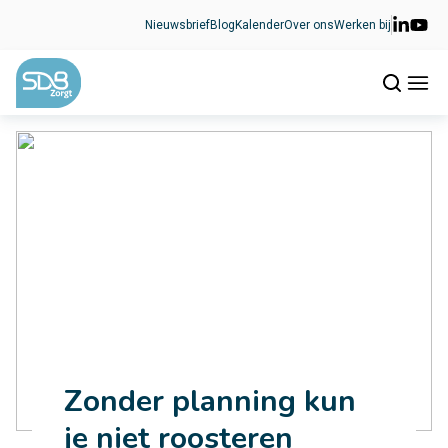
Ga naar de inhoud
Nieuwsbrief
Blog
Kalender
Over ons
Werken bij
Zonder planning kun
je niet roosteren