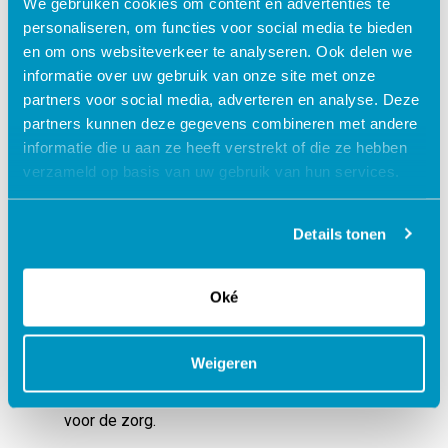
We gebruiken cookies om content en advertenties te
soms ook niet. Houd ze daarom regelmatig
personaliseren, om functies voor social media te bieden
tegen het licht. Ik zie heel veel organisaties
en om ons websiteverkeer te analyseren. Ook delen we
heel tevreden zijn nadat ze
informatie over uw gebruik van onze site met onze
overdrachtsblokken hebben teruggebracht
partners voor social media, adverteren en analyse. Deze
van 30 naar 15 minuten. Denk je eens in
partners kunnen deze gegevens combineren met andere
hoeveel tijd dat scheelt op jaarbasis.
informatie die u aan ze heeft verstrekt of die ze hebben
Al met al is mijn conclusie dat plannen eerst
verzameld op basis van uw gebruik van hun services.
komt en roosteren daarna en – hoe logisch
ook – wordt dat nog wel eens over geslagen.
Details tonen
Nadenken over het grote plaatje scheelt in de
tijd en kwaliteit op de vloer en directe zorg.
Daarom is “tijd maken om tijd te maken” mijn
Oké
adagio.
Zorgvraag en zorgaanbod optimaal op elkaar
Weigeren
afgestemd met de planningsoplossing van
SDB Groep. Meer weten? Bekijk ons
aanbod
voor de zorg
.