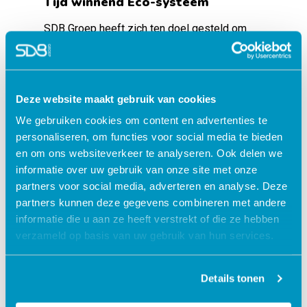
Tijd winnend Eco-systeem
SDB Groep heeft zich ten doel gesteld om
naast de zorgsector ook de
kinderopvangsector te innoveren en
efficiënter te maken. “Daar is diepe kennis
over de kinderopvangsector voor nodig. Door
Deze website maakt gebruik van cookies
de samenwerking met Quebble kunnen we
We gebruiken cookies om content en advertenties te
met recht zeggen thought leader te zijn in
personaliseren, om functies voor social media te bieden
deze markt”, aldus Vincent van Staalduinen.
en om ons websiteverkeer te analyseren. Ook delen we
informatie over uw gebruik van onze site met onze
SDB Groep ambieert een best-of-
partners voor social media, adverteren en analyse. Deze
breed
en
best-of-suite benadering: de beste
partners kunnen deze gegevens combineren met andere
gespecialiseerde softwareoplossingen, die
informatie die u aan ze heeft verstrekt of die ze hebben
tegelijk naadloos op elkaar aansluiten. Geen
verzameld op basis van uw gebruik van hun services.
versnippering van diensten of wisselen
tussen losse programmaatjes, maar een tijd
winnend eco-systeem dus. Het uiteindelijke
Details tonen
doel?; “Zorg- en kinderopvangprofessionals
administratief ontzorgen met de meest