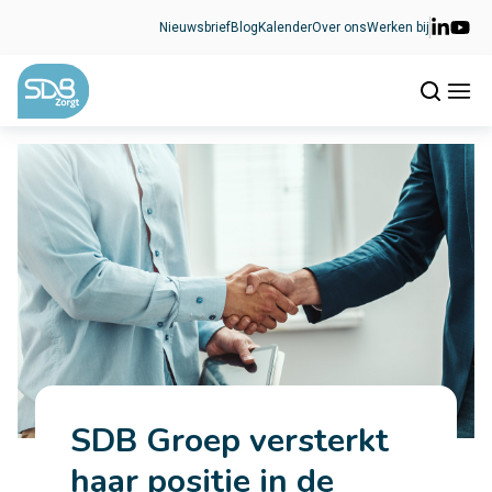
Ga naar de inhoud
Nieuwsbrief
Blog
Kalender
Over ons
Werken bij
SDB Groep versterkt
haar positie in de