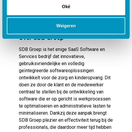
gebruiksvriendelijke en innovatieve software,
Oké
en de gewonnen tijd daar laten terechtkomen
waar die het hardst nodig is: bij de cliënten en
Weigeren
kinderen”, aldus Vincent van Staalduinen.
Over SDB Groep
SDB Groep is het enige SaaS Software en
Services bedrijf dat innovatieve,
gebruiksvriendelijke en volledig
geïntegreerde softwareoplossingen
ontwikkelt voor de zorg en kinderopvang. Dit
doen ze door de klant en de medewerker
centraal te stellen bij de ontwikkeling van
software die er op gericht is werkprocessen
te optimaliseren en administratieve lasten te
minimaliseren. Dankzij deze aanpak brengt
SDB Groep plezier en effectiviteit terug bij de
professionals, die daardoor meer tijd hebben