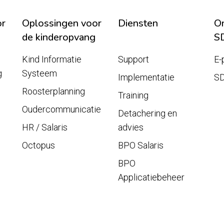
or
Oplossingen voor
Diensten
On
de kinderopvang
S
Kind Informatie
Support
E-
g
Systeem
Implementatie
S
Roosterplanning
Training
Oudercommunicatie
Detachering en
HR / Salaris
advies
Octopus
BPO Salaris
BPO
Applicatiebeheer