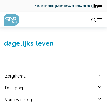
Ga naar de inhoud
Nieuwsbrief
Blog
Kalender
Over ons
Werken bij
dagelijks leven
Zorgthema
Doelgroep
Vorm van zorg