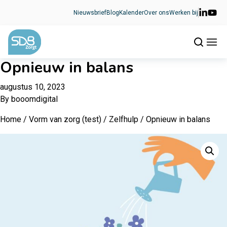
Ga naar de inhoud
Nieuwsbrief
Blog
Kalender
Over ons
Werken bij
Opnieuw in balans
augustus 10, 2023
By
booomdigital
Home
/
Vorm van zorg (test)
/
Zelfhulp
/ Opnieuw in balans