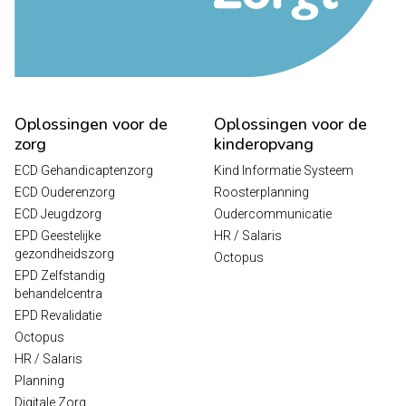
Oplossingen voor de
Oplossingen voor de
zorg
kinderopvang
ECD Gehandicaptenzorg
Kind Informatie Systeem
ECD Ouderenzorg
Roosterplanning
ECD Jeugdzorg
Oudercommunicatie
EPD Geestelijke
HR / Salaris
gezondheidszorg
Octopus
EPD Zelfstandig
behandelcentra
EPD Revalidatie
Octopus
HR / Salaris
Planning
Digitale Zorg