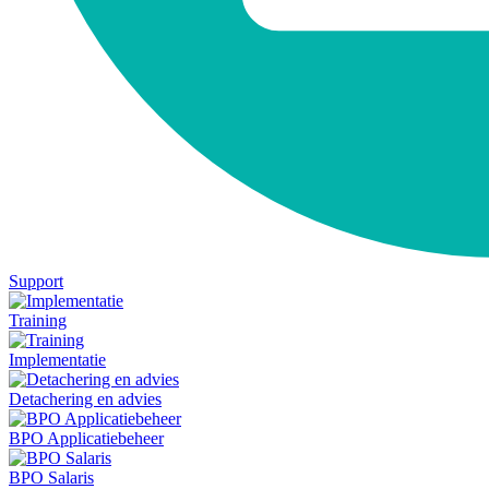
Support
Training
Implementatie
Detachering en advies
BPO Applicatiebeheer
BPO Salaris