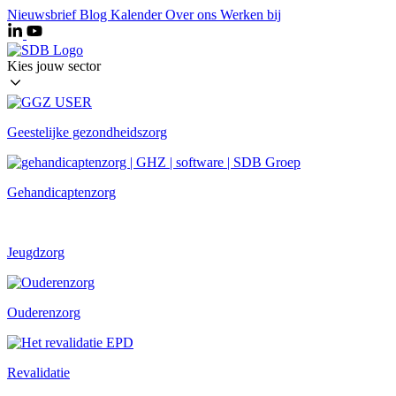
Ga
Nieuwsbrief
Blog
Kalender
Over ons
Werken bij
naar
de
inhoud
Kies jouw sector
Geestelijke gezondheidszorg
Gehandicaptenzorg
Jeugdzorg
Ouderenzorg
Revalidatie