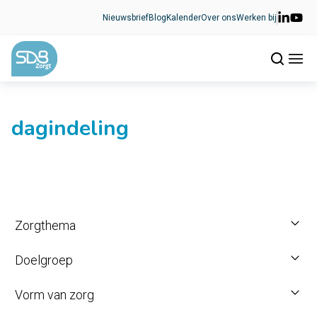
Ga naar de inhoud
Nieuwsbrief
Blog
Kalender
Over ons
Werken bij
dagindeling
Zorgthema
Doelgroep
Vorm van zorg