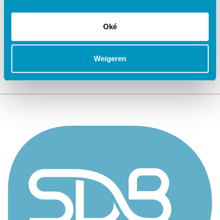
Jouw data veilig in de cloud
Oké
Weigeren