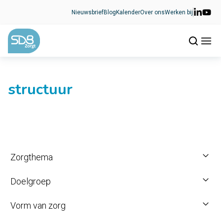
Ga naar de inhoud
Nieuwsbrief
Blog
Kalender
Over ons
Werken bij
structuur
Zorgthema
Doelgroep
Vorm van zorg