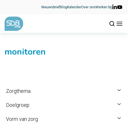
Ga naar de inhoud
Nieuwsbrief
Blog
Kalender
Over ons
Werken bij
monitoren
Zorgthema
Doelgroep
Vorm van zorg