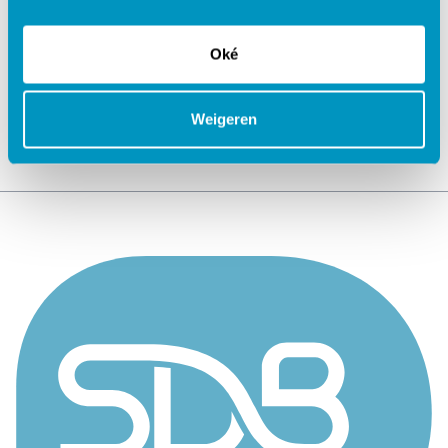
Jouw data veilig in de cloud
Oké
Weigeren