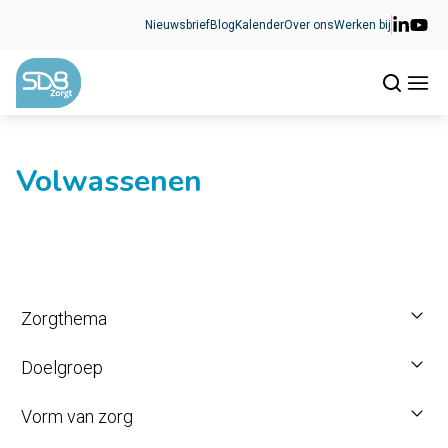
Ga naar de inhoud
Nieuwsbrief
Blog
Kalender
Over ons
Werken bij
Volwassenen
Zorgthema
Doelgroep
Vorm van zorg