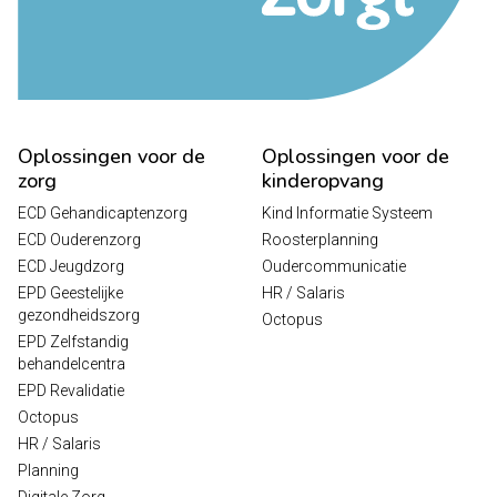
Oplossingen voor de
Oplossingen voor de
zorg
kinderopvang
ECD Gehandicaptenzorg
Kind Informatie Systeem
ECD Ouderenzorg
Roosterplanning
ECD Jeugdzorg
Oudercommunicatie
EPD Geestelijke
HR / Salaris
gezondheidszorg
Octopus
EPD Zelfstandig
behandelcentra
EPD Revalidatie
Octopus
HR / Salaris
Planning
Digitale Zorg