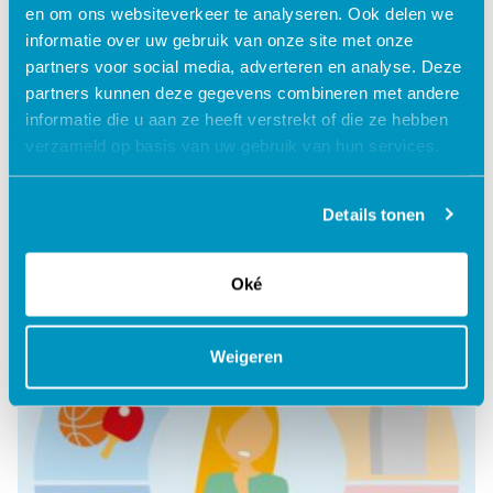
en om ons websiteverkeer te analyseren. Ook delen we
informatie over uw gebruik van onze site met onze
partners voor social media, adverteren en analyse. Deze
partners kunnen deze gegevens combineren met andere
Intake Module
informatie die u aan ze heeft verstrekt of die ze hebben
verzameld op basis van uw gebruik van hun services.
Lees verder
Details tonen
Oké
Weigeren