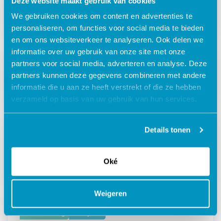
Interview tussen onze CTO en Microsoft
Deze website maakt gebruik van cookies
over de impact van Corona
We gebruiken cookies om content en advertenties te
personaliseren, om functies voor social media te bieden
en om ons websiteverkeer te analyseren. Ook delen we
informatie over uw gebruik van onze site met onze
Ouderenzorg
HR
partners voor social media, adverteren en analyse. Deze
partners kunnen deze gegevens combineren met andere
WIEG: Wet Invoering Extra Geboorteverlof
informatie die u aan ze heeft verstrekt of die ze hebben
verzameld op basis van uw gebruik van hun services.
Details tonen
Kinderopvang
HR
Gemakkelijk inloggen met SDB Identity
Oké
Weigeren
Ouderenzorg
Analytics