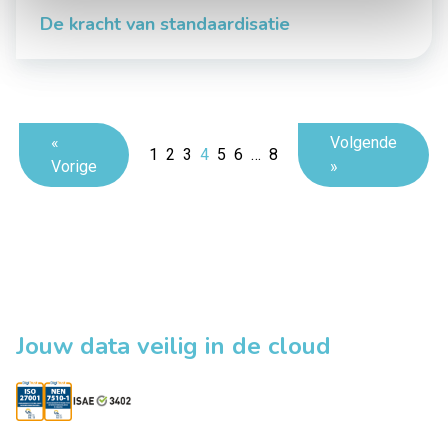
De kracht van standaardisatie
«
Volgende
1
2
3
4
5
6
…
8
Vorige
»
Jouw data veilig in de cloud