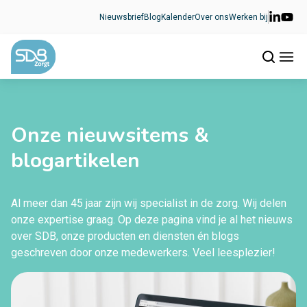
Ga naar de inhoud
Nieuwsbrief
Blog
Kalender
Over ons
Werken bij
Onze nieuwsitems &
blogartikelen
Al meer dan 45 jaar zijn wij specialist in de zorg. Wij delen
onze expertise graag. Op deze pagina vind je al het nieuws
over SDB, onze producten en diensten én blogs
geschreven door onze medewerkers. Veel leesplezier!