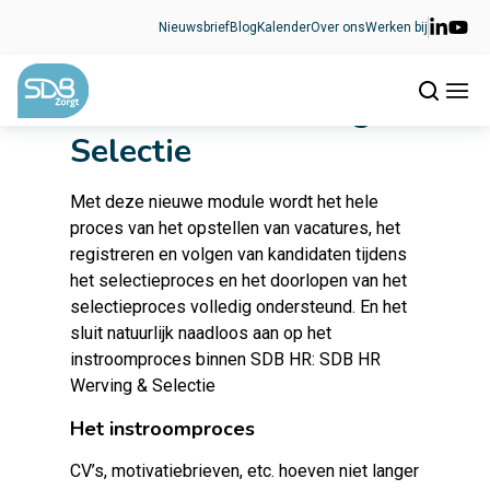
Ga naar de inhoud
Nieuwsbrief
Blog
Kalender
Over ons
Werken bij
Nieuw: HR Werving &
Selectie
Met deze nieuwe module wordt het hele
proces van het opstellen van vacatures, het
registreren en volgen van kandidaten tijdens
het selectieproces en het doorlopen van het
selectieproces volledig ondersteund. En het
sluit natuurlijk naadloos aan op het
instroomproces binnen
SDB HR
: SDB HR
Werving & Selectie
Het instroomproces
CV’s, motivatiebrieven, etc. hoeven niet langer