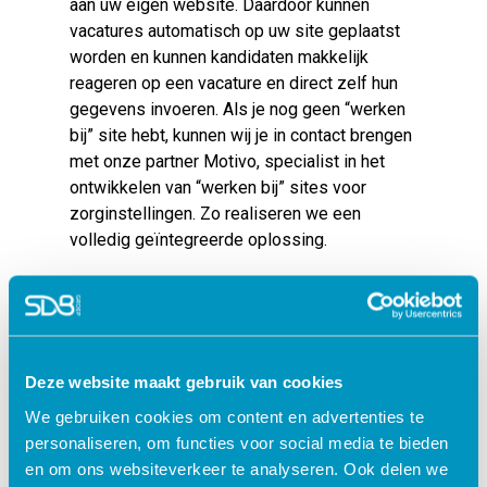
aan uw eigen website. Daardoor kunnen
vacatures automatisch op uw site geplaatst
worden en kunnen kandidaten makkelijk
reageren op een vacature en direct zelf hun
gegevens invoeren. Als je nog geen “werken
bij” site hebt, kunnen wij je in contact brengen
met onze partner
Motivo
, specialist in het
ontwikkelen van “werken bij” sites voor
zorginstellingen. Zo realiseren we een
volledig geïntegreerde oplossing.
Geïnteresseerd? Neem contact op via
info@sdbgroep.nl
.
Deze website maakt gebruik van cookies
Terug naar blogartikelen
We gebruiken cookies om content en advertenties te
personaliseren, om functies voor social media te bieden
en om ons websiteverkeer te analyseren. Ook delen we