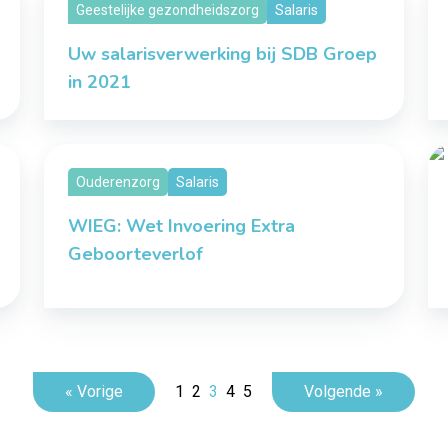
Geestelijke gezondheidszorg
Salaris
Uw salarisverwerking bij SDB Groep
in 2021
Ouderenzorg
Salaris
WIEG: Wet Invoering Extra
Geboorteverlof
« Vorige
1
2
3
4
5
Volgende »