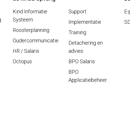
Kind Informatie
Support
E-
g
Systeem
Implementatie
S
Roosterplanning
Training
Oudercommunicatie
Detachering en
HR / Salaris
advies
Octopus
BPO Salaris
BPO
Applicatiebeheer