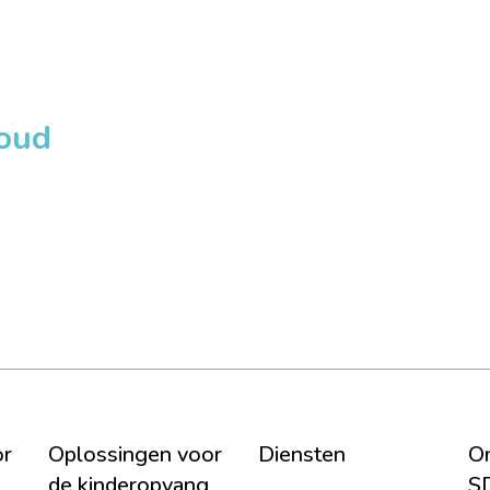
loud
or
Oplossingen voor
Diensten
On
de kinderopvang
S