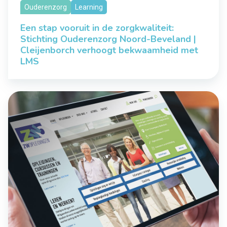
Ouderenzorg
Learning
Een stap vooruit in de zorgkwaliteit:
Stichting Ouderenzorg Noord-Beveland |
Cleijenborch verhoogt bekwaamheid met
LMS