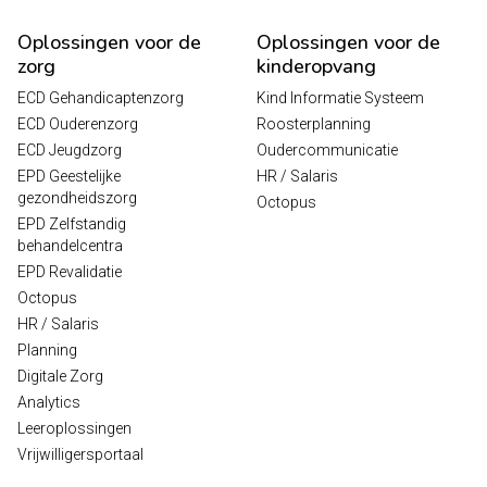
Oplossingen voor de
Oplossingen voor de
zorg
kinderopvang
ECD Gehandicaptenzorg
Kind Informatie Systeem
ECD Ouderenzorg
Roosterplanning
ECD Jeugdzorg
Oudercommunicatie
EPD Geestelijke
HR / Salaris
gezondheidszorg
Octopus
EPD Zelfstandig
behandelcentra
EPD Revalidatie
Octopus
HR / Salaris
Planning
Digitale Zorg
Analytics
Leeroplossingen
Vrijwilligersportaal