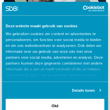
Deze website maakt gebruik van cookies
We gebruiken cookies om content en advertenties te
personaliseren, om functies voor social media te bieden
en om ons websiteverkeer te analyseren. Ook delen we
Ouderenzorg
Learning
informatie over uw gebruik van onze site met onze
partners voor social media, adverteren en analyse. Deze
Video: ZZWD | Expertprogramma E-
partners kunnen deze gegevens combineren met andere
learning
informatie die u aan ze heeft verstrekt of die ze hebben
verzameld op basis van uw gebruik van hun services.
Details tonen
Oké