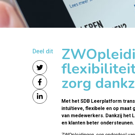
ZWOpleidin
Deel dit
flexibilit
zorg dankz
Met het SDB Leerplatform tran
intuïtieve, flexibele en op maa
van medewerkers. Dankzij het 
en klanten beter ondersteunen.
ZWOpleidingen, een onderdeel van