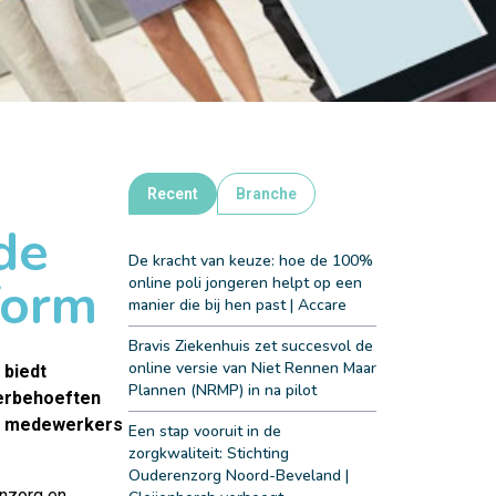
Recent
Branche
de
De kracht van keuze: hoe de 100%
form
online poli jongeren helpt op een
manier die bij hen past | Accare
Bravis Ziekenhuis zet succesvol de
online versie van Niet Rennen Maar
 biedt
Plannen (NRMP) in na pilot
eerbehoeften
ar medewerkers
Een stap vooruit in de
zorgkwaliteit: Stichting
Ouderenzorg Noord-Beveland |
nzorg en