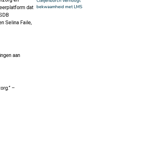
Cleijenborch verhoogt
bekwaamheid met LMS
eerplatform dat
t SDB
n Selina Faile,
ingen aan
org.” –