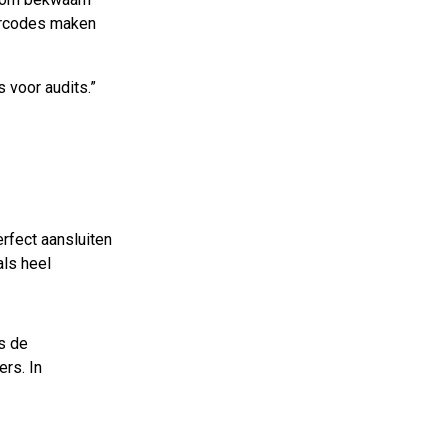
urcodes maken
 voor audits.”
rfect aansluiten
als heel
s de
rs. In