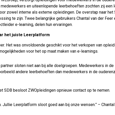
medewerkers en uiteenlopende leerbehoeften zochten zij een l
 voor zowel interne als externe opleidingen. De overstap naar he
sing te zijn. Twee belangrijke gebruikers Chantal van der Feer e
tleider e-learning, delen hun ervaringen.
r het juiste Leerplatform
er. Het was onvoldoende geschikt voor het verkopen van opleid
 mogelijkheden voor het op maat maken van e-learnings.
 partner sloten niet aan bij alle doelgroepen. Medewerkers in de
oorbeeld andere leerbehoeften dan medewerkers in de ouderenz
met SDB besloot ZWOpleidingen opnieuw contact op te nemen.
 Jullie Leerplatform sloot goed aan bij onze wensen.” – Chantal