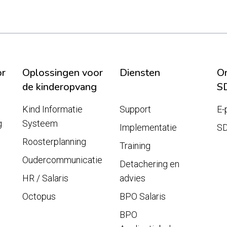
or
Oplossingen voor
Diensten
On
de kinderopvang
S
Kind Informatie
Support
E-
g
Systeem
Implementatie
S
Roosterplanning
Training
Oudercommunicatie
Detachering en
HR / Salaris
advies
Octopus
BPO Salaris
BPO