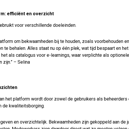
m: efficiënt en overzicht
ebruikt voor verschillende doeleinden.
atform om bekwaamheden bij te houden, zoals voorbehouden en 
n te behalen. Alles staat nu op één plek, wat tijd bespaart en het
 het als catalogus voor e-learnings, waar verplichte als optionel
 zijn.” – Selina
inzichten
van het platform wordt door zowel de gebruikers als beheerder
n de kwaliteitsborging.
geven en overzichtelijk. Bekwaamheden zijn gekoppeld aan de ju
komsten. Medewerkers zien daardoor direct wat ze moeten volg