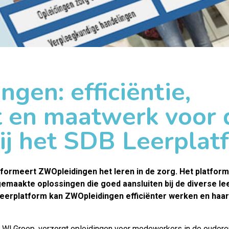
gen: efficiëntie,
eit en maatwerk voor 
ij het SDB Leerplat
sformeert
ZWOpleidingen
het leren in de zorg. Het platform
t gemaakte oplossingen die goed aansluiten bij de diverse l
Leerplatform kan ZWOpleidingen efficiënter werken en ha
 WLGroep, verzorgt opleidingen voor medewerkers in de oudere