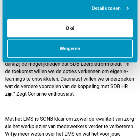
belangrijke rol.
“Hierdoor kon 85% van onze medewerkers
Details tonen
zelfstandig met het systeem aan de slag. Dat heeft de
overgang echt vergemakkelijkt. Tot nu toe hebben we alleen
nog maar positieve reacties ontvangen. Mensen zijn
Oké
tevreden, en wij zijn dat ook.”
Legt Corianne uit.
Blik op de toekomst
Weigeren
De toekomst ziet er voor de medewerkers rooskleurig uit
dankzij de mogelijkheden dat SDB Leerplatform biedt.
“In
de toekomst willen we de opties verkennen om eigen e-
learnings te ontwikkelen. Daarnaast willen we onderzoeken
wat de verdere voordelen van de koppeling met SDB HR
zijn.” Z
egt Corianne enthousiast.
Met het LMS is SONB klaar om zowel de kwaliteit van zorg
als het werkplezier van medewerkers verder te verbeteren.
Wil je meer weten over het LMS en wat het voor jouw