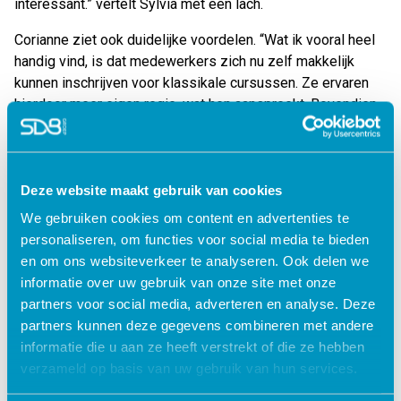
interessant.”
vertelt Sylvia met een lach.
Corianne ziet ook duidelijke voordelen.
“Wat ik vooral heel
handig vind, is dat medewerkers zich nu zelf makkelijk
kunnen inschrijven voor klassikale cursussen. Ze ervaren
hierdoor meer eigen regie, wat hen aanspreekt. Bovendien
is alles nu centraal geregistreerd, wat voor ons een flinke
verbetering is ten opzichte van de oude Excel-lijsten. Het
scheelt ons veel werk. Geen gedoe meer met planningen;
het is overzichtelijk en tijdbesparend.”
Deze website maakt gebruik van cookies
We gebruiken cookies om content en advertenties te
Implementatie: soepel en snel
personaliseren, om functies voor social media te bieden
en om ons websiteverkeer te analyseren. Ook delen we
Het implementatieproces verliep erg snel.
“Binnen twee
informatie over uw gebruik van onze site met onze
maanden was het geregeld,”
vertelt Sylvia trots.
“SDB gaf
partners voor social media, adverteren en analyse. Deze
aan dat het zou lukken, en tegen de verwachtingen van het
partners kunnen deze gegevens combineren met andere
management in, is dat ook gelukt. Het voorwerk dat jullie
informatie die u aan ze heeft verstrekt of die ze hebben
hebben gedaan, was daarbij ontzettend waardevol.”
verzameld op basis van uw gebruik van hun services.
Ook de ‘reisgids’ die medewerkers kregen, speelde een