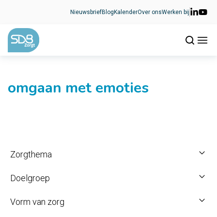
Ga naar de inhoud
Nieuwsbrief
Blog
Kalender
Over ons
Werken bij
omgaan met emoties
Zorgthema
Doelgroep
Vorm van zorg