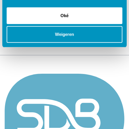
Jouw data veilig in de cloud
Oké
Weigeren