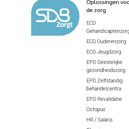
Oplossingen vo
de zorg
ECD
Gehandicaptenzor
ECD Ouderenzorg
ECD Jeugdzorg
EPD Geestelijke
gezondheidszorg
EPD Zelfstandig
behandelcentra
EPD Revalidatie
Octopus
HR / Salaris