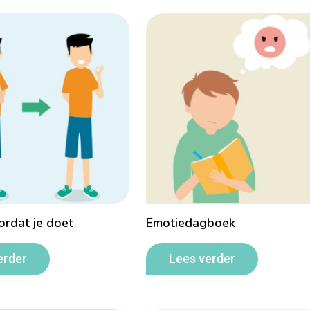
rdat je doet
Emotiedagboek
erder
Lees verder