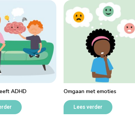
heeft ADHD
Omgaan met emoties
erder
Lees verder