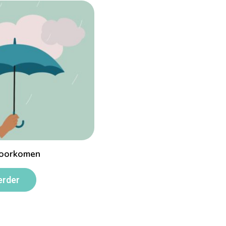
voorkomen
erder