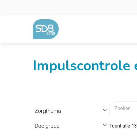
Ga naar de inhoud
Impulscontrole 
Zorgthema
Doelgroep
Toont alle 13