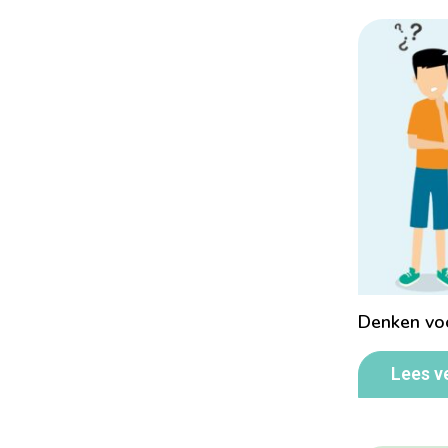
Denken voo
Lees v