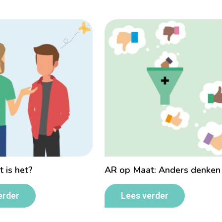
 is het?
AR op Maat: Anders denken
erder
Lees verder