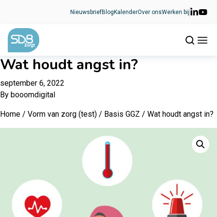
Ga naar de inhoud
Nieuwsbrief
Blog
Kalender
Over ons
Werken bij
Wat houdt angst in?
september 6, 2022
By
booomdigital
Home
/
Vorm van zorg (test)
/
Basis GGZ
/ Wat houdt angst in?