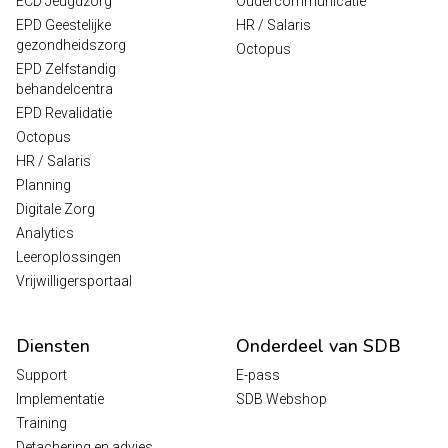
ECD Jeugdzorg
Oudercommunicatie
EPD Geestelijke
HR / Salaris
gezondheidszorg
Octopus
EPD Zelfstandig
behandelcentra
EPD Revalidatie
Octopus
HR / Salaris
Planning
Digitale Zorg
Analytics
Leeroplossingen
Vrijwilligersportaal
Diensten
Onderdeel van SDB
Support
E-pass
Implementatie
SDB Webshop
Training
Detachering en advies