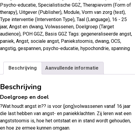
Psycho-educatie
,
Specialistische GGZ
,
Therapievorm (Form of
therapy)
,
Uitgever (Publisher)
,
Module
,
Vorm van zorg (test)
,
Type interventie (Intervention Type)
,
Taal (Language)
,
16 - 25
jaar
,
Angst en dwang
,
Volwassenen
,
Doelgroep (Target
audience)
,
POH GGZ
,
Basis GGZ
Tags:
gegeneraliseerde angst
,
paniek
,
Angst
,
sociale angst
,
Paniekstoornis
,
dwang
,
OCS
,
angstig
,
gespannen
,
psycho-educatie
,
hypochondrie
,
spanning
Beschrijving
Aanvullende informatie
Beschrijving
Doelgroep en doel
?Wat houdt angst in?? is voor (jong)volwassenen vanaf 16 jaar
die last hebben van angst- en paniekklachten. Zij leren wat een
angststoornis is, hoe het ontstaat en in stand wordt gehouden,
en hoe ze ermee kunnen omgaan.