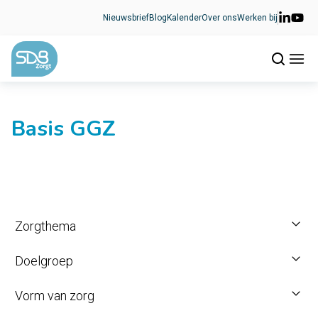
Ga naar de inhoud
Nieuwsbrief
Blog
Kalender
Over ons
Werken bij
Basis GGZ
Zorgthema
Doelgroep
Vorm van zorg