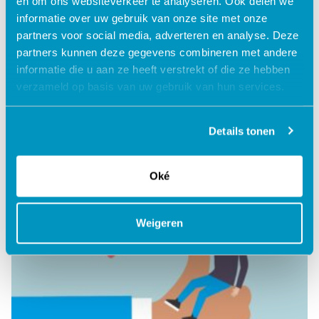
en om ons websiteverkeer te analyseren. Ook delen we
informatie over uw gebruik van onze site met onze
partners voor social media, adverteren en analyse. Deze
Positief logboek
partners kunnen deze gegevens combineren met andere
informatie die u aan ze heeft verstrekt of die ze hebben
verzameld op basis van uw gebruik van hun services.
Lees verder
Details tonen
Oké
Weigeren