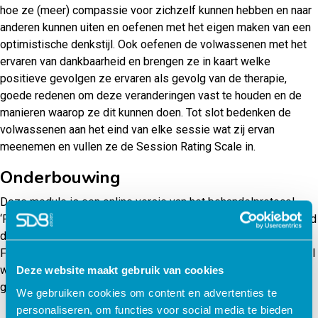
hoe ze (meer) compassie voor zichzelf kunnen hebben en naar
anderen kunnen uiten en oefenen met het eigen maken van een
optimistische denkstijl. Ook oefenen de volwassenen met het
ervaren van dankbaarheid en brengen ze in kaart welke
positieve gevolgen ze ervaren als gevolg van de therapie,
goede redenen om deze veranderingen vast te houden en de
manieren waarop ze dit kunnen doen. Tot slot bedenken de
volwassenen aan het eind van elke sessie wat zij ervan
meenemen en vullen ze de Session Rating Scale in.
Onderbouwing
Deze module is een online versie van het behandelprotocol
‘Positieve CGT. Behandelprotocol in 8 sessies.’ en is ontwikkeld
door het Karify Contentteam in samenwerking met auteurs
Frederike Bannink en Nicole Geschwind. In dit behandelprotocol
wordt gebruikgemaakt van cognitieve gedragstherapie,
Deze website maakt gebruik van cookies
gedragsactivatie en positieve psychologie.
We gebruiken cookies om content en advertenties te
personaliseren, om functies voor social media te bieden