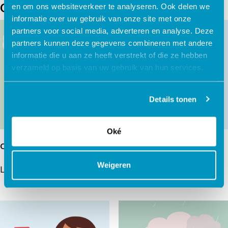
Gerelateerde producten
en om ons websiteverkeer te analyseren. Ook delen we
informatie over uw gebruik van onze site met onze
partners voor social media, adverteren en analyse. Deze
partners kunnen deze gegevens combineren met andere
informatie die u aan ze heeft verstrekt of die ze hebben
verzameld op basis van uw gebruik van hun services.
Details tonen
Oké
Omgaan met emoties
Mijn autisme & ik
Weigeren
Lees verder
Lees verder