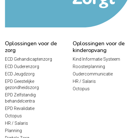
Oplossingen voor de
Oplossingen voor de
zorg
kinderopvang
ECD Gehandicaptenzorg
Kind Informatie Systeem
ECD Ouderenzorg
Roosterplanning
ECD Jeugdzorg
Oudercommunicatie
EPD Geestelijke
HR / Salaris
gezondheidszorg
Octopus
EPD Zelfstandig
behandelcentra
EPD Revalidatie
Octopus
HR / Salaris
Planning
Digitale Zorg