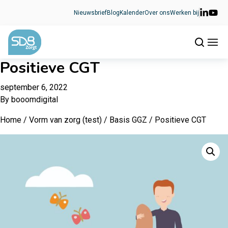
Ga naar de inhoud
Nieuwsbrief
Blog
Kalender
Over ons
Werken bij
Positieve CGT
september 6, 2022
By
booomdigital
Home
/
Vorm van zorg (test)
/
Basis GGZ
/ Positieve CGT