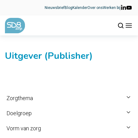
Ga naar de inhoud
Nieuwsbrief
Blog
Kalender
Over ons
Werken bij
Uitgever (Publisher)
Zorgthema
Doelgroep
Vorm van zorg