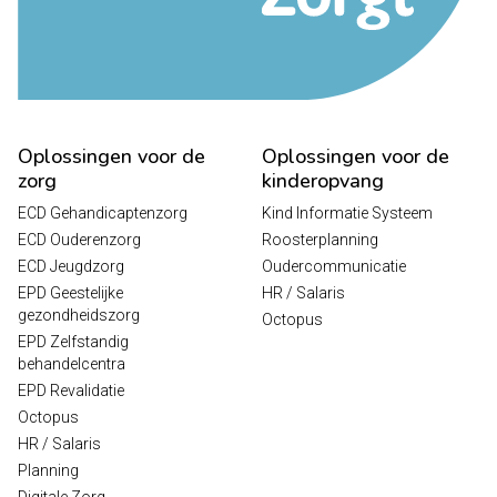
Oplossingen voor de
Oplossingen voor de
zorg
kinderopvang
ECD Gehandicaptenzorg
Kind Informatie Systeem
ECD Ouderenzorg
Roosterplanning
ECD Jeugdzorg
Oudercommunicatie
EPD Geestelijke
HR / Salaris
gezondheidszorg
Octopus
EPD Zelfstandig
behandelcentra
EPD Revalidatie
Octopus
HR / Salaris
Planning
Digitale Zorg