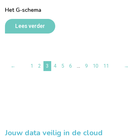
Het G-schema
Lees verder
←
1
2
3
4
5
6
…
9
10
11
→
Jouw data veilig in de cloud