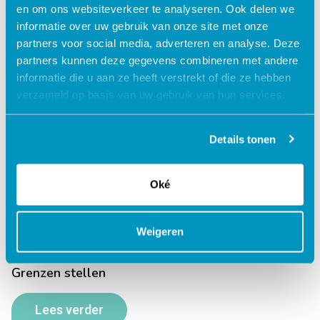
en om ons websiteverkeer te analyseren. Ook delen we
Geweld in je relatie
informatie over uw gebruik van onze site met onze
partners voor social media, adverteren en analyse. Deze
Lees verder
partners kunnen deze gegevens combineren met andere
informatie die u aan ze heeft verstrekt of die ze hebben
verzameld op basis van uw gebruik van hun services.
Details tonen
Goed ernaast
Lees verder
Oké
Weigeren
Grenzen stellen
Lees verder