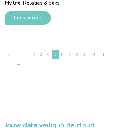
My life: Relaties & seks
Lees verder
←
1
2
3
4
5
6
7
8
9
10
11
→
Jouw data veilig in de cloud