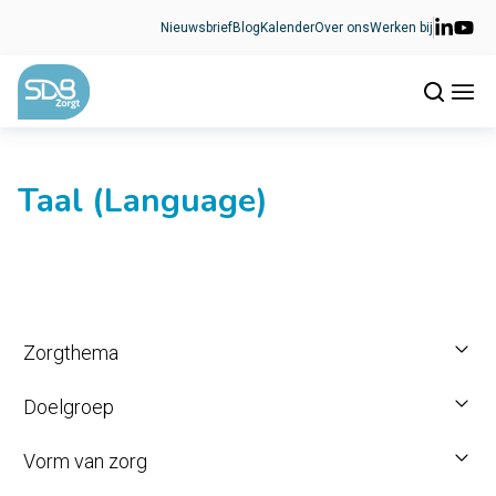
Ga naar de inhoud
Nieuwsbrief
Blog
Kalender
Over ons
Werken bij
Taal (Language)
Zorgthema
Doelgroep
Vorm van zorg