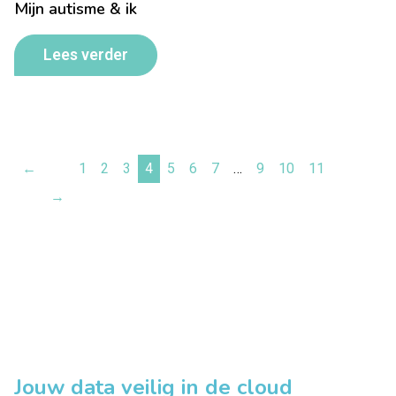
Mijn autisme & ik
Lees verder
←
1
2
3
4
5
6
7
…
9
10
11
→
Jouw data veilig in de cloud