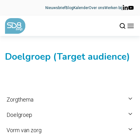
Ga naar de inhoud
Nieuwsbrief
Blog
Kalender
Over ons
Werken bij
Doelgroep (Target audience)
Zorgthema
Doelgroep
Vorm van zorg