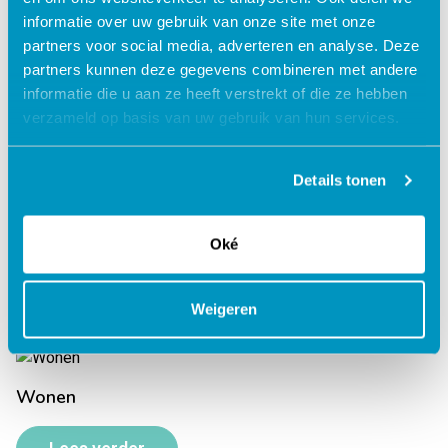
informatie over uw gebruik van onze site met onze
Werken aan je relatie
partners voor social media, adverteren en analyse. Deze
partners kunnen deze gegevens combineren met andere
informatie die u aan ze heeft verstrekt of die ze hebben
Lees verder
verzameld op basis van uw gebruik van hun services.
Details tonen
Werken aan je zelfbeeld
Oké
Lees verder
Weigeren
Wonen