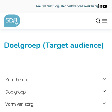
Ga naar de inhoud
Nieuwsbrief
Blog
Kalender
Over ons
Werken bij
Doelgroep (Target audience)
Zorgthema
Doelgroep
Vorm van zorg