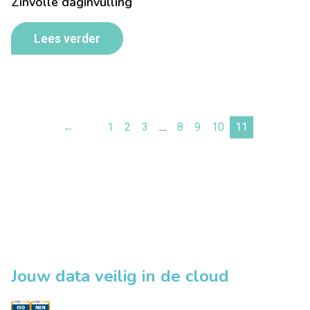
Zinvolle daginvulling
Lees verder
←
1
2
3
…
8
9
10
11
Jouw data veilig in de cloud