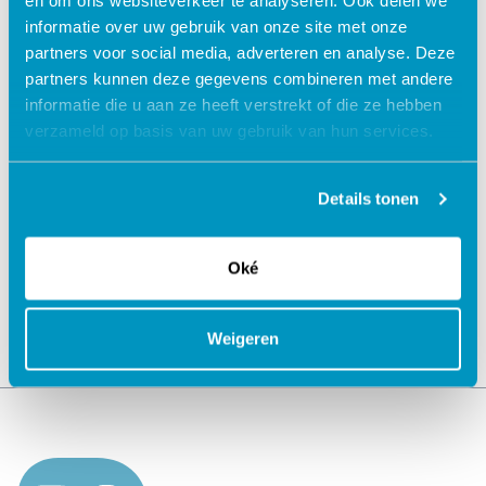
en om ons websiteverkeer te analyseren. Ook delen we
« Vorige
1
…
13
14
15
informatie over uw gebruik van onze site met onze
partners voor social media, adverteren en analyse. Deze
partners kunnen deze gegevens combineren met andere
informatie die u aan ze heeft verstrekt of die ze hebben
verzameld op basis van uw gebruik van hun services.
Jouw data veilig in de cloud
Details tonen
Oké
Weigeren