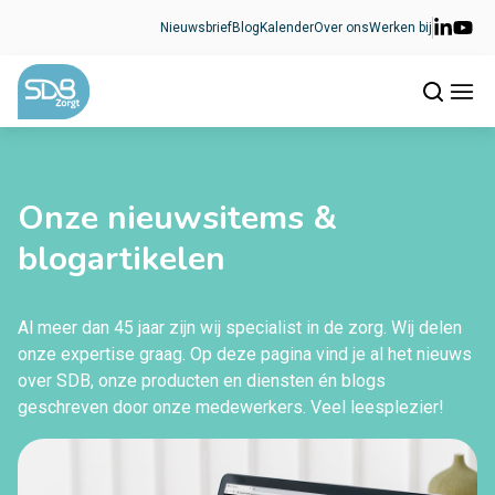
Ga naar de inhoud
Nieuwsbrief
Blog
Kalender
Over ons
Werken bij
Onze nieuwsitems &
blogartikelen
Al meer dan 45 jaar zijn wij specialist in de zorg. Wij delen
onze expertise graag. Op deze pagina vind je al het nieuws
over SDB, onze producten en diensten én blogs
geschreven door onze medewerkers. Veel leesplezier!