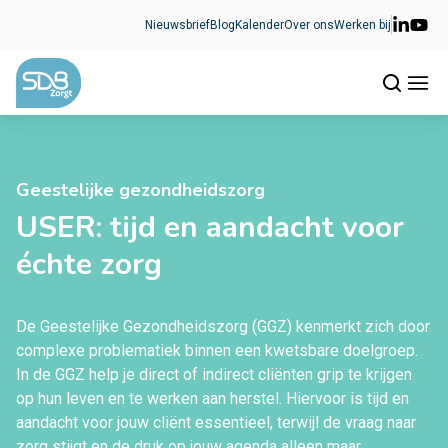
Ga naar de inhoud
Nieuwsbrief
Blog
Kalender
Over ons
Werken bij
Geestelijke gezondheidszorg
USER: tijd en aandacht voor
échte zorg
De Geestelijke Gezondheidszorg (GGZ) kenmerkt zich door
complexe problematiek binnen een kwetsbare doelgroep.
In de GGZ help je direct of indirect cliënten grip te krijgen
op hun leven en te werken aan herstel. Hiervoor is tijd en
aandacht voor jouw cliënt essentieel, terwijl de vraag naar
zorg stijgt en de druk op jouw agenda alleen maar