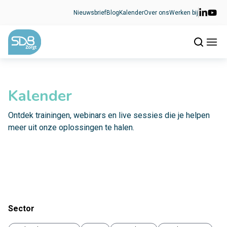
Ga naar de inhoud
Nieuwsbrief
Blog
Kalender
Over ons
Werken bij
Kalender
Ontdek trainingen, webinars en live sessies die je helpen
meer uit onze oplossingen te halen.
Sector