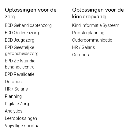
Oplossingen voor de
Oplossingen voor de
zorg
kinderopvang
ECD Gehandicaptenzorg
Kind Informatie Systeem
ECD Ouderenzorg
Roosterplanning
ECD Jeugdzorg
Oudercommunicatie
EPD Geestelijke
HR / Salaris
gezondheidszorg
Octopus
EPD Zelfstandig
behandelcentra
EPD Revalidatie
Octopus
HR / Salaris
Planning
Digitale Zorg
Analytics
Leeroplossingen
Vrijwilligersportaal