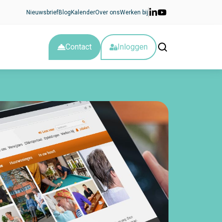
Nieuwsbrief
Blog
Kalender
Over ons
Werken bij
Contact
Inloggen