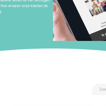
atieve lasten en het verhogen
. Hoe ervaren onze klanten de
g.