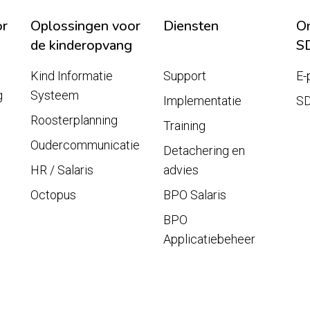
or
Oplossingen voor
Diensten
On
de kinderopvang
S
Kind Informatie
Support
E-
g
Systeem
Implementatie
S
Roosterplanning
Training
Oudercommunicatie
Detachering en
HR / Salaris
advies
Octopus
BPO Salaris
BPO
Applicatiebeheer