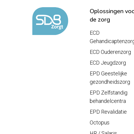
Oplossingen vo
de zorg
ECD
Gehandicaptenzor
ECD Ouderenzorg
ECD Jeugdzorg
EPD Geestelijke
gezondheidszorg
EPD Zelfstandig
behandelcentra
EPD Revalidatie
Octopus
HR / Salaris