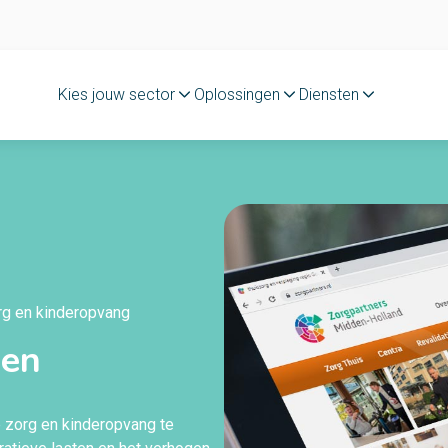
Kies jouw sector
Oplossingen
Diensten
org en kinderopvang
len
e zorg en kinderopvang te