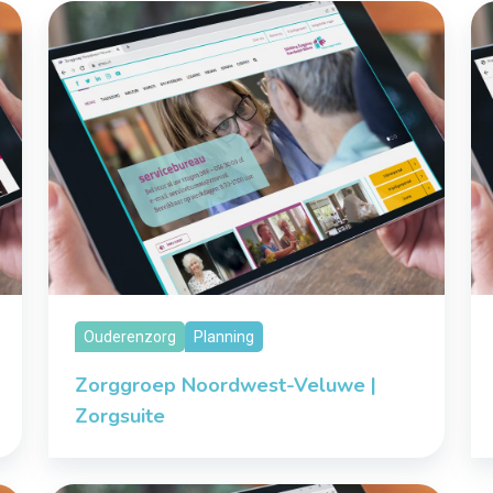
Ouderenzorg
Planning
Zorggroep Noordwest-Veluwe |
Zorgsuite