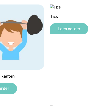
Tics
Lees verder
e kanten
erder