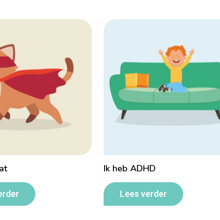
at
Ik heb ADHD
erder
Lees verder