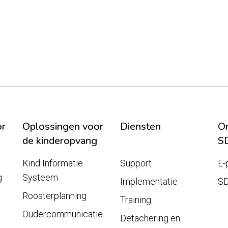
or
Oplossingen voor
Diensten
On
de kinderopvang
S
Kind Informatie
Support
E-
g
Systeem
Implementatie
S
Roosterplanning
Training
Oudercommunicatie
Detachering en