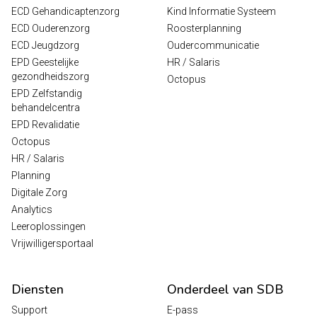
ECD Gehandicaptenzorg
Kind Informatie Systeem
ECD Ouderenzorg
Roosterplanning
ECD Jeugdzorg
Oudercommunicatie
EPD Geestelijke
HR / Salaris
gezondheidszorg
Octopus
EPD Zelfstandig
behandelcentra
EPD Revalidatie
Octopus
HR / Salaris
Planning
Digitale Zorg
Analytics
Leeroplossingen
Vrijwilligersportaal
Diensten
Onderdeel van SDB
Support
E-pass