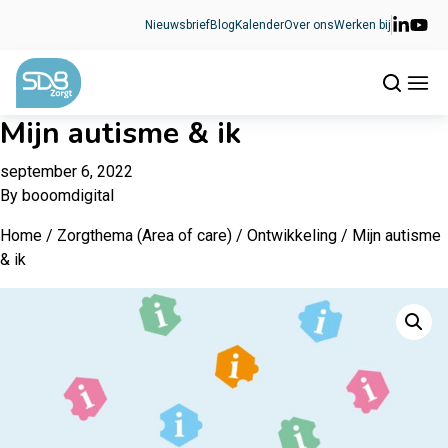
Ga naar de inhoud
Nieuwsbrief
Blog
Kalender
Over ons
Werken bij
Mijn autisme & ik
september 6, 2022
By
booomdigital
Home
/
Zorgthema (Area of care)
/
Ontwikkeling
/ Mijn autisme
& ik