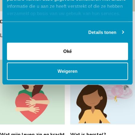
informatie die u aan ze heeft verstrekt of die ze hebben
verzameld op basis van uw gebruik van hun services.
Delictanalyse
Oudertraining
Gedragsproblemen ADHD
Details tonen
Lees verder
Lees verder
Oké
Weigeren
Wat mijn leven zin en kracht
Wat is herstel?