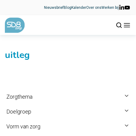
Ga naar de inhoud
Nieuwsbrief
Blog
Kalender
Over ons
Werken bij
uitleg
Zorgthema
Doelgroep
Vorm van zorg