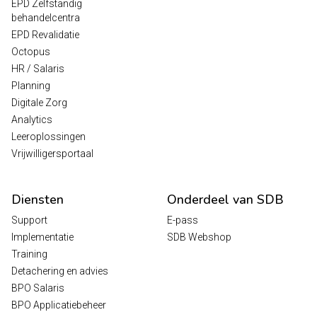
EPD Zelfstandig
behandelcentra
EPD Revalidatie
Octopus
HR / Salaris
Planning
Digitale Zorg
Analytics
Leeroplossingen
Vrijwilligersportaal
Diensten
Onderdeel van SDB
Support
E-pass
Implementatie
SDB Webshop
Training
Detachering en advies
BPO Salaris
BPO Applicatiebeheer