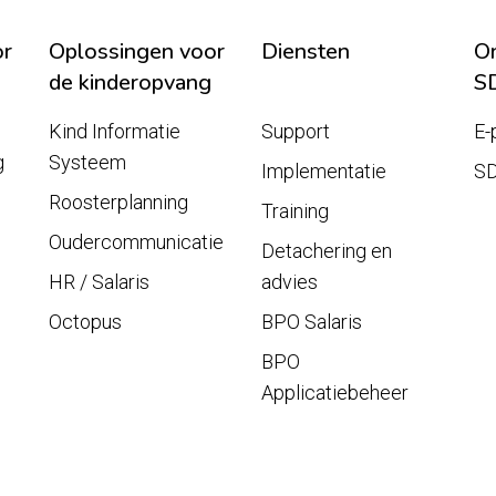
or
Oplossingen voor
Diensten
On
de kinderopvang
S
Kind Informatie
Support
E-
g
Systeem
Implementatie
S
Roosterplanning
Training
Oudercommunicatie
Detachering en
HR / Salaris
advies
Octopus
BPO Salaris
BPO
Applicatiebeheer