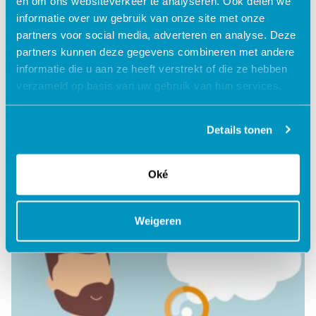
en om ons websiteverkeer te analyseren. Ook delen we
informatie over uw gebruik van onze site met onze
partners voor social media, adverteren en analyse. Deze
Emotiedagboek
partners kunnen deze gegevens combineren met andere
informatie die u aan ze heeft verstrekt of die ze hebben
verzameld op basis van uw gebruik van hun services.
Lees verder
Details tonen
Oké
Weigeren