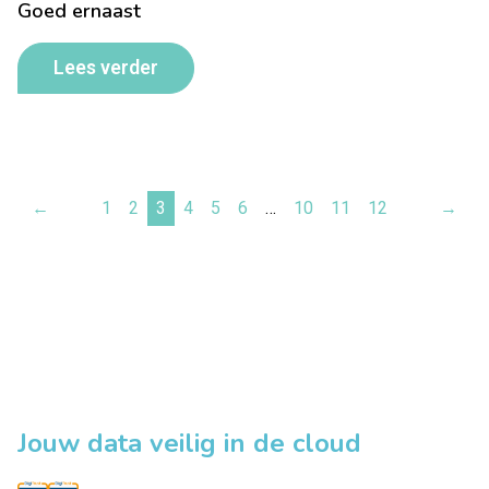
Goed ernaast
Lees verder
←
1
2
3
4
5
6
…
10
11
12
→
Jouw data veilig in de cloud