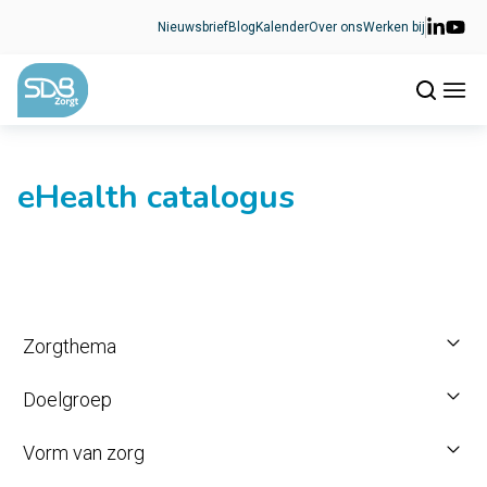
Ga naar de inhoud
Nieuwsbrief
Blog
Kalender
Over ons
Werken bij
eHealth catalogus
Zorgthema
Doelgroep
Vorm van zorg