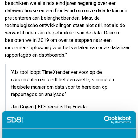
beschikten we al sinds eind jaren negentig over een
datawarehouse en een front-end om onze data te kunnen
presenteren aan belanghebbenden. Maar, de
technologische ontwikkelingen staan niet stil, net als de
verwachtingen van de gebruikers van de data. Daarom
besloten we in 2019 om over te stappen naar een
modernere oplossing voor het vertalen van onze data naar
rapportages en dashboards.”
‘Als tool loopt TimeXtender ver voor op de
concurrenten en biedt het een snelle, slimme en
flexibele manier om data voor te bereiden op
rapportages en analyses.’
Jan Goyen | BI Specialist bij Envida
Ondanks dat Envida zeer tevreden is met hun keuze voor
TimeXtender, duurde de implementatie iets langer dan
gepland. Jan Goyen: “We zijn begonnen in april 2021 en we