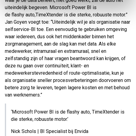
waar je de data beheert, niet goed werkt, zal de auto het
uiteindelijk begeven. Microsoft Power BI is
de
flashy
auto,TimeXtender is die sterke, robuuste motor.”
Jan Goyen voegt toe: “Uiteindelijk wil je als organisatie naar
selfservice-BI toe. Een eenvoudig te gebruiken omgeving
waar iedereen, dus ook het middenkader binnen het
zorgmanagement, aan de slag kan met data. Als elke
medewerker, intramuraal en extramuraal, snel en
zelfstandig zijn of haar vragen beantwoord kan krijgen, of
deze nu gaan over continuïteit, klant- en
medewerkerstevredenheid of route-optimalisatie, kun je
als organisatie sneller procesverbeteringen doorvoeren om
betere zorg te leveren, tegen lagere kosten en met behoud
van werknemers.”
‘Microsoft Power BI is de flashy auto, TimeXtender is
die sterke, robuuste motor.’
Nick Schols | BI Specialist bij Envida