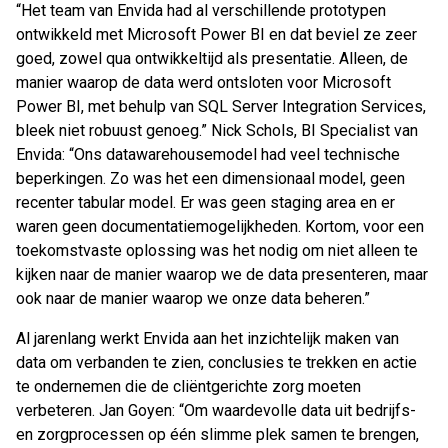
“Het team van Envida had al verschillende prototypen
ontwikkeld met Microsoft Power BI en dat beviel ze zeer
goed, zowel qua ontwikkeltijd als presentatie. Alleen, de
manier waarop de data werd ontsloten voor Microsoft
Power BI, met behulp van SQL Server Integration Services,
bleek niet robuust genoeg.” Nick Schols, BI Specialist van
Envida: “Ons datawarehousemodel had veel technische
beperkingen. Zo was het een dimensionaal model, geen
recenter tabular model. Er was geen
staging area
en er
waren geen documentatiemogelijkheden. Kortom, voor een
toekomstvaste oplossing was het nodig om niet alleen te
kijken naar de manier waarop we de data presenteren, maar
ook naar de manier waarop we onze data beheren.”
Al jarenlang werkt Envida aan het inzichtelijk maken van
data om verbanden te zien, conclusies te trekken en actie
te ondernemen die de cliëntgerichte zorg moeten
verbeteren. Jan Goyen: “Om waardevolle data uit bedrijfs-
en zorgprocessen op één slimme plek samen te brengen,