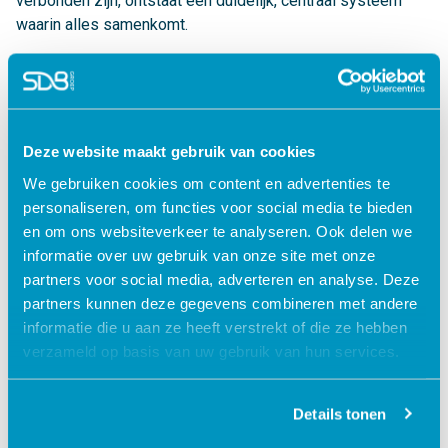
verbonden zijn, ontstaat één duidelijk, centraal systeem
waarin alles samenkomt.
Minder administratieve handelingen voor HR
Wijzigingen hoeven nog maar één keer verwerkt te
worden.
Deze website maakt gebruik van cookies
Alles stroomt automatisch door naar planning en
roosters.
We gebruiken cookies om content en advertenties te
personaliseren, om functies voor social media te bieden
Meerwaarde voor jouw organisatie
en om ons websiteverkeer te analyseren. Ook delen we
✔ Minder druk op planners en HR‑afdelingen
informatie over uw gebruik van onze site met onze
✔ Hogere medewerkerstevredenheid
partners voor social media, adverteren en analyse. Deze
✔ Toekomstbestendige, geïntegreerde werkwijze
partners kunnen deze gegevens combineren met andere
informatie die u aan ze heeft verstrekt of die ze hebben
Planning, HR en salaris werken vloeiend samen binnen één
verzameld op basis van uw gebruik van hun services.
SDB‑ecosysteem. Zo houd je grip op processen én geef je
medewerkers de regie die ze verdienen.
Details tonen