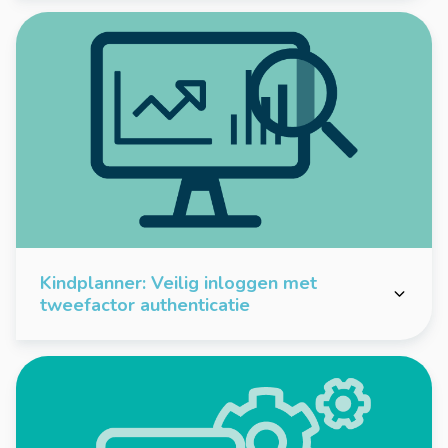
Kindplanner: Veilig inloggen met
tweefactor authenticatie