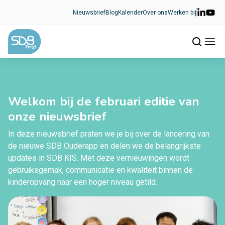
Ga naar de inhoud
Nieuwsbrief
Blog
Kalender
Over ons
Werken bij
Welkom bij de februari editie van
onze nieuwsbrief
In deze nieuwsbrief praten we je bij over de lancering van
de nieuwe SDB Ouderapp en delen we de belangrijkste
updates in SDB
KIS. Met deze vernieuwingen wordt
gebruiksgemak, communicatie en kwaliteit binnen de
kinderopvang naar een hoger niveau getild.