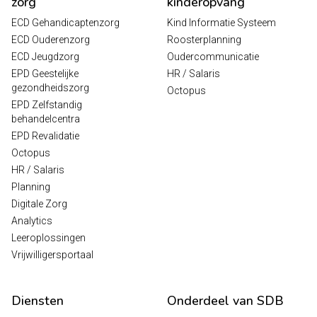
zorg
kinderopvang
ECD Gehandicaptenzorg
Kind Informatie Systeem
ECD Ouderenzorg
Roosterplanning
ECD Jeugdzorg
Oudercommunicatie
EPD Geestelijke
HR / Salaris
gezondheidszorg
Octopus
EPD Zelfstandig
behandelcentra
EPD Revalidatie
Octopus
HR / Salaris
Planning
Digitale Zorg
Analytics
Leeroplossingen
Vrijwilligersportaal
Diensten
Onderdeel van SDB