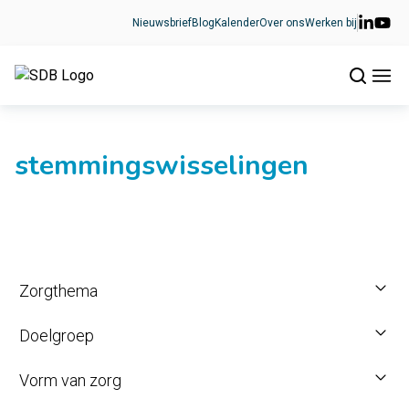
Ga naar de inhoud
Nieuwsbrief
Blog
Kalender
Over ons
Werken bij
stemmingswisselingen
Zorgthema
Doelgroep
Vorm van zorg