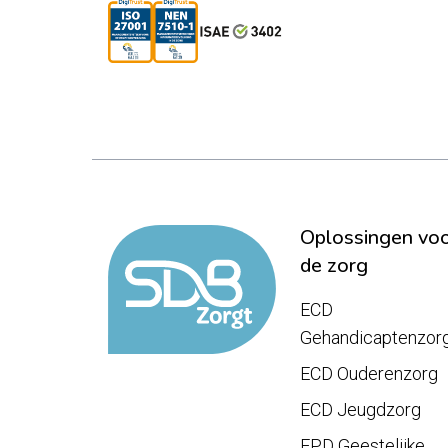
Oplossingen vo
de zorg
ECD
Gehandicaptenzor
ECD Ouderenzorg
ECD Jeugdzorg
EPD Geestelijke