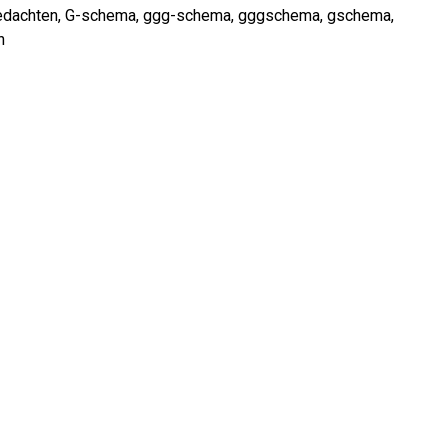
edachten
,
G-schema
,
ggg-schema
,
gggschema
,
gschema
,
n