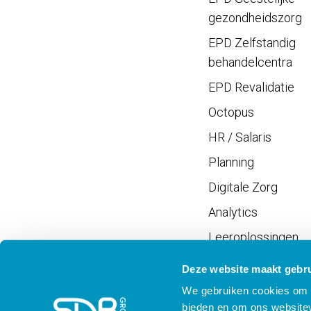
gezondheidszorg
EPD Zelfstandig
behandelcentra
EPD Revalidatie
Octopus
HR / Salaris
Planning
Digitale Zorg
Analytics
Leeroplossingen
Vrijwilligersportaal
Deze website maakt gebru
We gebruiken cookies om c
bieden en om ons websitev