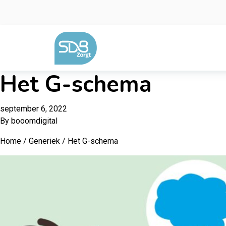
Ga naar de inhoud
Het G-schema
september 6, 2022
By
booomdigital
Home
/
Generiek
/ Het G-schema