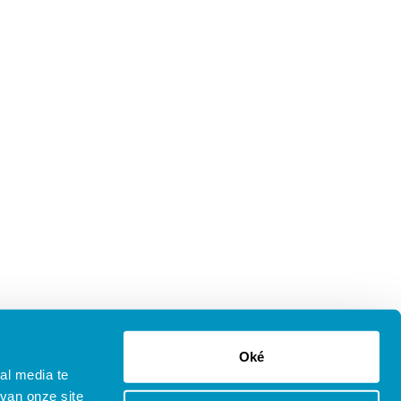
Oké
al media te
van onze site