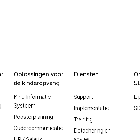
or
Oplossingen voor
Diensten
On
de kinderopvang
S
Kind Informatie
Support
E-
g
Systeem
Implementatie
S
Roosterplanning
Training
Oudercommunicatie
Detachering en
HR / Salaris
advies