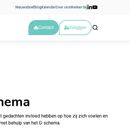
Nieuwsbrief
Blog
Kalender
Over ons
Werken bij
Contact
Inloggen
chema
 gedachten invloed hebben op hoe zij zich voelen en
 met behulp van het G-schema.