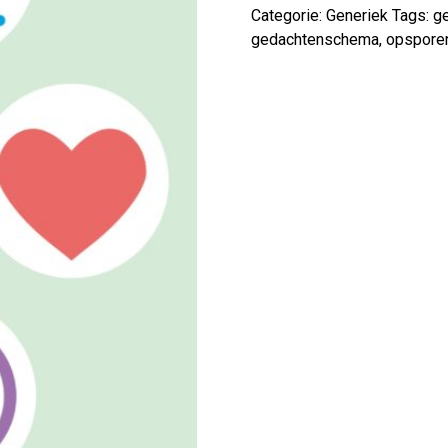
Categorie:
Generiek
Tags:
g
gedachtenschema
,
opspore