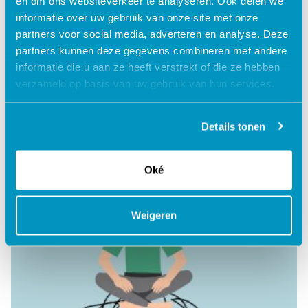
en om ons websiteverkeer te analyseren. Ook delen we
informatie over uw gebruik van onze site met onze
partners voor social media, adverteren en analyse. Deze
De mensen om mij heen
partners kunnen deze gegevens combineren met andere
informatie die u aan ze heeft verstrekt of die ze hebben
verzameld op basis van uw gebruik van hun services.
Lees verder
Details tonen
Oké
Weigeren