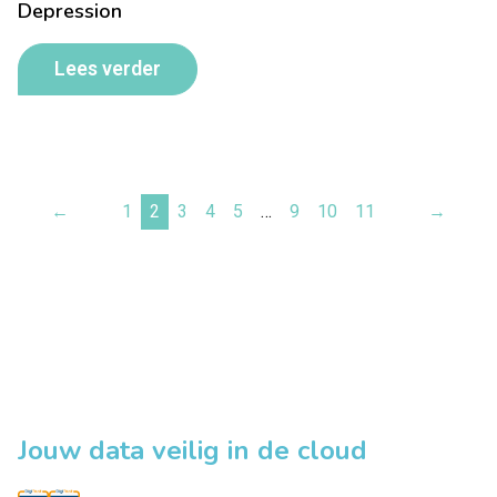
Depression
Lees verder
←
1
2
3
4
5
…
9
10
11
→
Jouw data veilig in de cloud