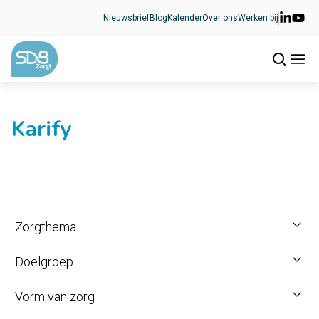
Ga naar de inhoud
Nieuwsbrief
Blog
Kalender
Over ons
Werken bij
Karify
Zorgthema
Doelgroep
Vorm van zorg