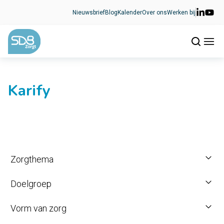
Ga naar de inhoud
Nieuwsbrief
Blog
Kalender
Over ons
Werken bij
Karify
Zorgthema
Doelgroep
Vorm van zorg