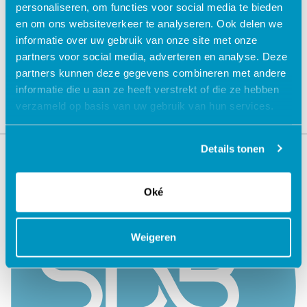
personaliseren, om functies voor social media te bieden
Jouw data veilig in de cloud
en om ons websiteverkeer te analyseren. Ook delen we
informatie over uw gebruik van onze site met onze
partners voor social media, adverteren en analyse. Deze
partners kunnen deze gegevens combineren met andere
informatie die u aan ze heeft verstrekt of die ze hebben
verzameld op basis van uw gebruik van hun services.
Details tonen
Oké
Weigeren