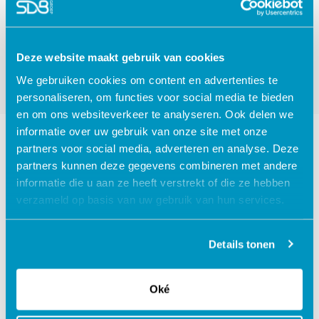
Deze website maakt gebruik van cookies
We gebruiken cookies om content en advertenties te
personaliseren, om functies voor social media te bieden
en om ons websiteverkeer te analyseren. Ook delen we
informatie over uw gebruik van onze site met onze
partners voor social media, adverteren en analyse. Deze
Ontdek hoe Digitale Zorg (Karify)
partners kunnen deze gegevens combineren met andere
jou op 10 manieren ondersteunt
informatie die u aan ze heeft verstrekt of die ze hebben
verzameld op basis van uw gebruik van hun services.
Details tonen
Regie bij de cliënt
Oké
1