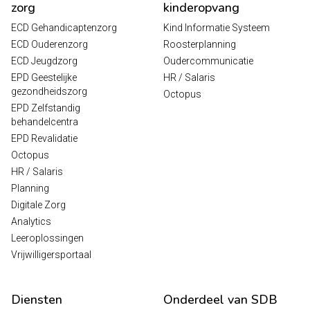
zorg
kinderopvang
ECD Gehandicaptenzorg
Kind Informatie Systeem
ECD Ouderenzorg
Roosterplanning
ECD Jeugdzorg
Oudercommunicatie
EPD Geestelijke
HR / Salaris
gezondheidszorg
Octopus
EPD Zelfstandig
behandelcentra
EPD Revalidatie
Octopus
HR / Salaris
Planning
Digitale Zorg
Analytics
Leeroplossingen
Vrijwilligersportaal
Diensten
Onderdeel van SDB