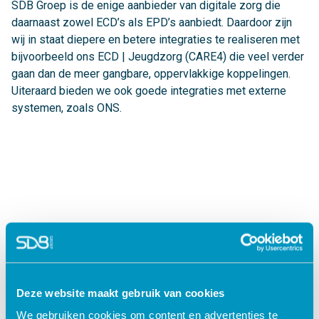
SDB Groep is de enige aanbieder van digitale zorg die
daarnaast zowel ECD’s als EPD’s aanbiedt. Daardoor zijn
wij in staat diepere en betere integraties te realiseren met
bijvoorbeeld ons ECD | Jeugdzorg (CARE4) die veel verder
gaan dan de meer gangbare, oppervlakkige koppelingen.
Uiteraard bieden we ook goede integraties met externe
systemen, zoals ONS.
Ontdek hoe Digitale Zorg (Jouw
Omgeving) jou op 9 manieren
Deze website maakt gebruik van cookies
ondersteunt
We gebruiken cookies om content en advertenties te