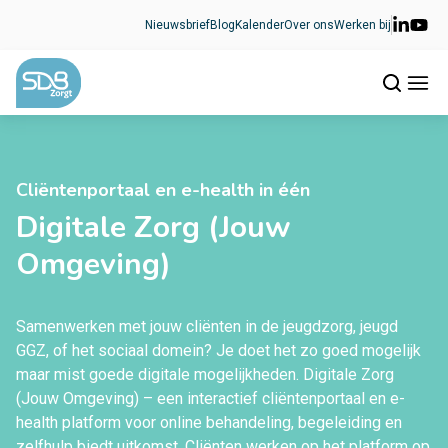
Ga naar de inhoud
Nieuwsbrief
Blog
Kalender
Over ons
Werken bij
Cliëntenportaal en e-health in één
Digitale Zorg (Jouw
Omgeving)
Samenwerken met jouw cliënten in de jeugdzorg, jeugd
GGZ, of het sociaal domein? Je doet het zo goed mogelijk
maar mist goede digitale mogelijkheden. Digitale Zorg
(Jouw Omgeving) – een interactief cliëntenportaal en e-
health platform voor online behandeling, begeleiding en
zelfhulp biedt uitkomst. Cliënten werken op het platform op