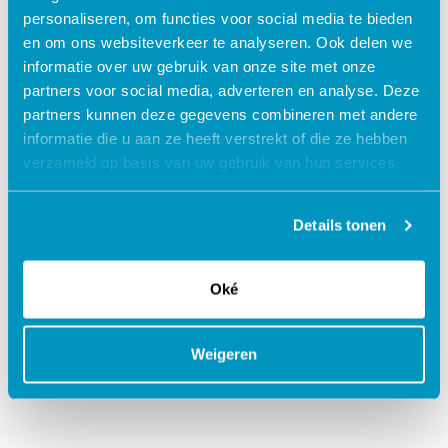
personaliseren, om functies voor social media te bieden
en om ons websiteverkeer te analyseren. Ook delen we
informatie over uw gebruik van onze site met onze
partners voor social media, adverteren en analyse. Deze
partners kunnen deze gegevens combineren met andere
informatie die u aan ze heeft verstrekt of die ze hebben
Regie bij de cliënt
1
verzameld op basis van uw gebruik van hun services.
De cliënt kan zelf aan de slag en zijn netwerk erbij
betrekken.
Details tonen
Oké
Veilige communicatie
2
Weigeren
Een veilig & gebruiksvriendelijk alternatief voor
Whatsapp, e-mail en Zoom.