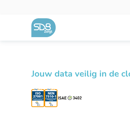
Ga naar de inhoud
Jouw data veilig in de c