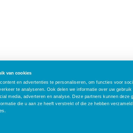
ik van cookies
ontent en advertenties te personaliseren, om functies voor soci
erkeer te analyseren. Ook delen we informatie over uw gebruik 
cial media, adverteren en analyse. Deze partners kunnen deze
ormatie die u aan ze heeft verstrekt of die ze hebben verzameld
B Nieuws
Algemene voorwaarden
Compliance
Security
Privacy
Klach
es.