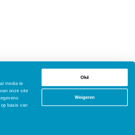
Oké
al media te
van onze site
Weigeren
 gegevens
 op basis van
tenprocedure Opleidingen
Copyright © 2025 SDB