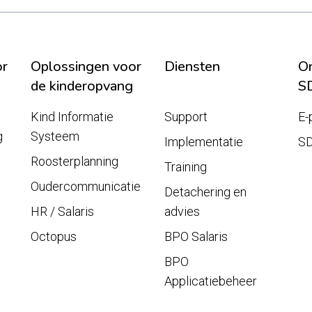
or
Oplossingen voor
Diensten
On
de kinderopvang
S
Kind Informatie
Support
E-
g
Systeem
Implementatie
S
Roosterplanning
Training
Oudercommunicatie
Detachering en
HR / Salaris
advies
Octopus
BPO Salaris
BPO
Applicatiebeheer