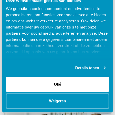
Deze website maakt gebruik van cookies
We gebruiken cookies om content en advertenties te
personaliseren, om functies voor social media te bieden
en om ons websiteverkeer te analyseren. Ook delen we
informatie over uw gebruik van onze site met onze
partners voor social media, adverteren en analyse. Deze
partners kunnen deze gegevens combineren met andere
Octopus
informatie die u aan ze heeft verstrekt of die ze hebben
verzameld op basis van uw gebruik van hun services.
Dé app voor de zorgmedewerker! Hierin vind je
cliëntgegevens, planning en HR gerelateerde zaken
op een eenvoudige manier.
Details tonen
Oké
Lees meer
Weigeren