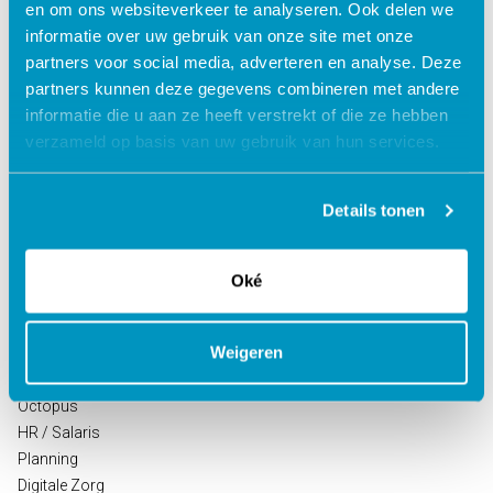
en om ons websiteverkeer te analyseren. Ook delen we
informatie over uw gebruik van onze site met onze
partners voor social media, adverteren en analyse. Deze
partners kunnen deze gegevens combineren met andere
informatie die u aan ze heeft verstrekt of die ze hebben
verzameld op basis van uw gebruik van hun services.
Oplossingen voor de
Oplossingen voor de
zorg
kinderopvang
ECD Gehandicaptenzorg
Kind Informatie Systeem
Details tonen
ECD Ouderenzorg
Roosterplanning
ECD Jeugdzorg
Oudercommunicatie
Oké
EPD Geestelijke
HR / Salaris
gezondheidszorg
Octopus
EPD Zelfstandig
Weigeren
behandelcentra
EPD Revalidatie
Octopus
HR / Salaris
Planning
Digitale Zorg