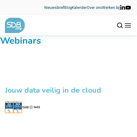
Ga naar de inhoud
Nieuwsbrief
Blog
Kalender
Over ons
Werken bij
Webinars
Jouw data veilig in de cloud