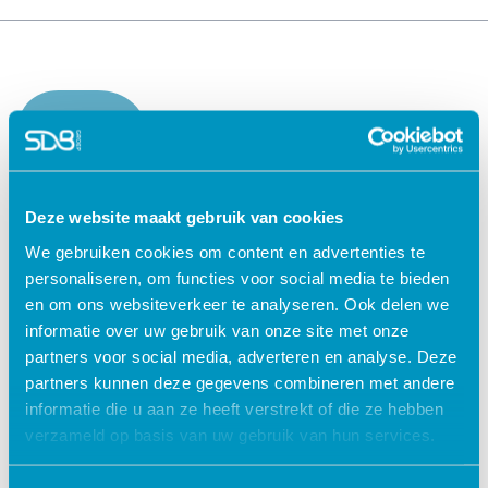
Deze website maakt gebruik van cookies
Oplossingen voor de
Oplossingen voor de
We gebruiken cookies om content en advertenties te
zorg
kinderopvang
personaliseren, om functies voor social media te bieden
ECD Gehandicaptenzorg
Kind Informatie Systeem
en om ons websiteverkeer te analyseren. Ook delen we
ECD Ouderenzorg
Roosterplanning
informatie over uw gebruik van onze site met onze
ECD Jeugdzorg
Oudercommunicatie
partners voor social media, adverteren en analyse. Deze
EPD Geestelijke
HR / Salaris
partners kunnen deze gegevens combineren met andere
gezondheidszorg
Octopus
informatie die u aan ze heeft verstrekt of die ze hebben
EPD Zelfstandig
verzameld op basis van uw gebruik van hun services.
behandelcentra
EPD Revalidatie