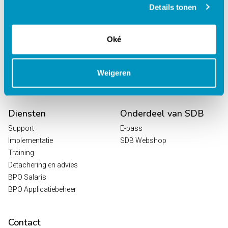
Details tonen
Octopus
HR / Salaris
Planning
Oké
Digitale Zorg
Analytics
Leeroplossingen
Weigeren
Vrijwilligersportaal
Diensten
Onderdeel van SDB
Support
E-pass
Implementatie
SDB Webshop
Training
Detachering en advies
BPO Salaris
BPO Applicatiebeheer
Contact