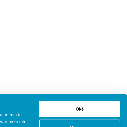
Oké
al media te
van onze site