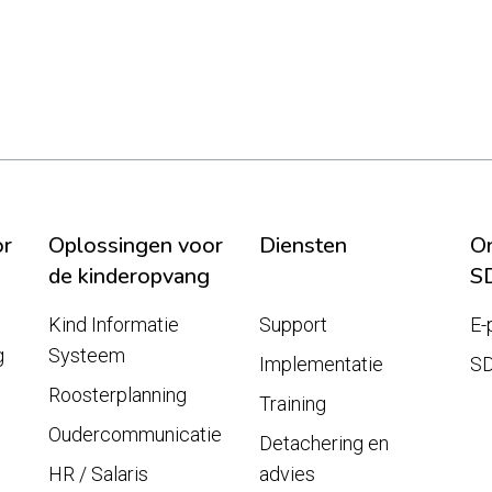
or
Oplossingen voor
Diensten
On
de kinderopvang
S
Kind Informatie
Support
E-
g
Systeem
Implementatie
S
Roosterplanning
Training
Oudercommunicatie
Detachering en
HR / Salaris
advies