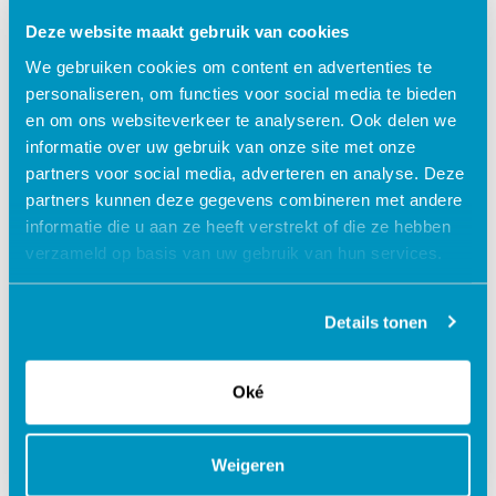
komen we tot werkbare oplossingen met betrekking tot
Deze website maakt gebruik van cookies
zorgplanning. Ook dat is een volwassen relatie geworden.
We gebruiken cookies om content en advertenties te
personaliseren, om functies voor social media te bieden
en om ons websiteverkeer te analyseren. Ook delen we
informatie over uw gebruik van onze site met onze
Branche: Gehandicaptenzorg
partners voor social media, adverteren en analyse. Deze
partners kunnen deze gegevens combineren met andere
informatie die u aan ze heeft verstrekt of die ze hebben
Terug naar klantverhalen
verzameld op basis van uw gebruik van hun services.
Deel dit
Details tonen
Oké
Recent
Branche
Weigeren
De kracht van keuze: hoe de 100%
online poli jongeren helpt op een